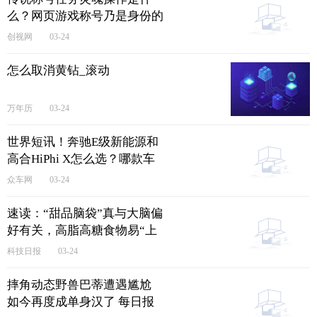
么？网页游戏称号乃是身份的
象征吗？
创视网
03-24
怎么取消黄钻_滚动
万年历
03-24
世界短讯！奔驰E级新能源和
高合HiPhi X怎么选？哪款车
的优惠力度更大？
众车网
03-24
速读：“甜品脑袋”真与大脑偏
好有关，高脂高糖食物易“上
瘾”原因揭示
科技日报
03-24
摔角动态野兽巴蒂遭遇尴尬
如今再度成单身汉了 每日报