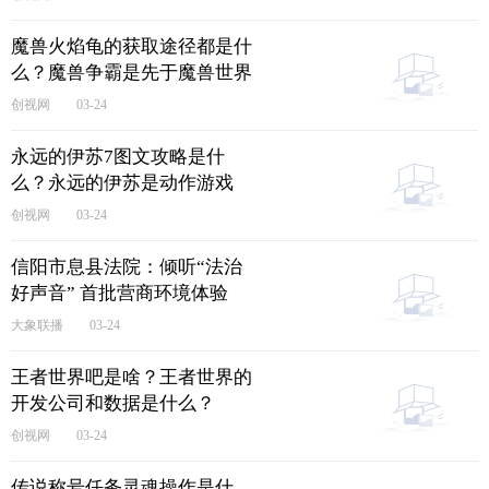
魔兽火焰龟的获取途径都是什
么？魔兽争霸是先于魔兽世界
开发的吗？
创视网
03-24
永远的伊苏7图文攻略是什
么？永远的伊苏是动作游戏
吗？
创视网
03-24
信阳市息县法院：倾听“法治
好声音” 首批营商环境体验
官“走马上任”|消息
大象联播
03-24
王者世界吧是啥？王者世界的
开发公司和数据是什么？
创视网
03-24
传说称号任务灵魂操作是什