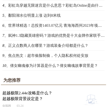
4、
彩虹岛穿越无限迷宫是什么意思？彩虹岛Online是由什么公司开发完成的?
5、
鄱阳湖水位明显上涨 达到8米线
6、
世界球精选！总投资1403.07亿元 青海海西州2023年项目集中开复工
7、
弑神1.3隐藏英雄密码？游戏的优势是十大金牌作家联手打造吗？
8、
正义点数商人在哪里？游戏装备介绍都是什么？
9、
焦点热文：超市偷脸制偷，个人隐私权何处安放
10、
倩女幽魂修为计算器是什么？倩女幽魂故事背景是？
为您推荐
超越极限2.44e攻略是什么？
超越极限背景设定是？
创视网
03-24