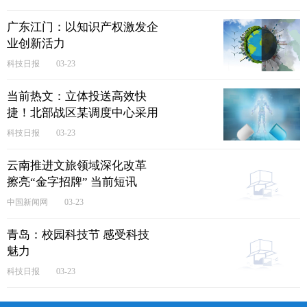
广东江门：以知识产权激发企
业创新活力
科技日报
03-23
当前热文：立体投送高效快
捷！北部战区某调度中心采用
铁公水空联合方式运输新兵
科技日报
03-23
云南推进文旅领域深化改革
擦亮“金字招牌” 当前短讯
中国新闻网
03-23
青岛：校园科技节 感受科技
魅力
科技日报
03-23