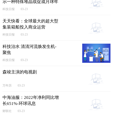
示一种特殊堆晶或促成月球年
轻火山活动
科技日报
03-23
天天快看：全球最大的超大型
集装箱船投入商业运营
科技日报
03-23
科技治水 清清河流焕发生机-
聚焦
科技日报
03-23
森竣主演的电视剧
万年历
03-23
中海油服：2022年净利同比增
长651%-环球讯息
财联社
03-23