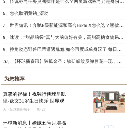
5、
传说称号任务灵魂操作是什么？网页游戏称号乃是身份的象征吗？
6、
怎么取消黄钻_滚动
7、
世界短讯！奔驰E级新能源和高合HiPhi X怎么选？哪款车的优惠力度更大？
8、
速读：“甜品脑袋”真与大脑偏好有关，高脂高糖食物易“上瘾”原因揭示
9、
摔角动态野兽巴蒂遭遇尴尬 如今再度成单身汉了 每日报道
10、
【环球播资讯】独孤金圣：铁矿螺纹反弹昙花一现，棕榈豆油菜籽油没止跌信号
为您推荐
真挚的祝福！祝独行侠球星凯
里-欧文31岁生日快乐 世界观
焦点
天下足球最新帖子
03-23
环球新消息丨嫦娥五号月壤揭