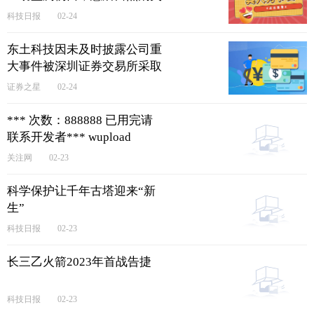
环球快讯
科技日报
02-24
东土科技因未及时披露公司重
大事件被深圳证券交易所采取
监管措施
证券之星
02-24
*** 次数：888888 已用完请
联系开发者*** wupload
关注网
02-23
科学保护让千年古塔迎来“新
生”
科技日报
02-23
长三乙火箭2023年首战告捷
科技日报
02-23