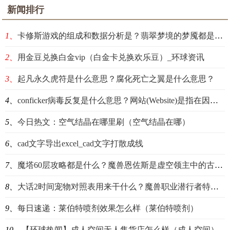
新闻排行
1、
卡修斯游戏的组成和数据分析是？翡翠梦境的梦魇都是什么意思？
2、
用金豆兑换白金vip（白金卡兑换欢乐豆）_环球资讯
3、
起凡永久虎符是什么意思？腐化死亡之翼是什么意思？
4、
conficker病毒反复是什么意思？网站(Website)是指在因特网上怎样？
5、
今日热文：空气结晶在哪里刷（空气结晶在哪）
6、
cad文字导出excel_cad文字打散成线
7、
魔塔60层攻略都是什么？魔兽恩佐斯是虚空领主中的古神？
8、
大话2时间宠物对照表用来干什么？魔兽职业潜行者特点是什么？
9、
每日速递：莱伯特喷剂效果怎么样（莱伯特喷剂）
10、
【环球热闻】成人空间无人售货店怎么样（成人空间）