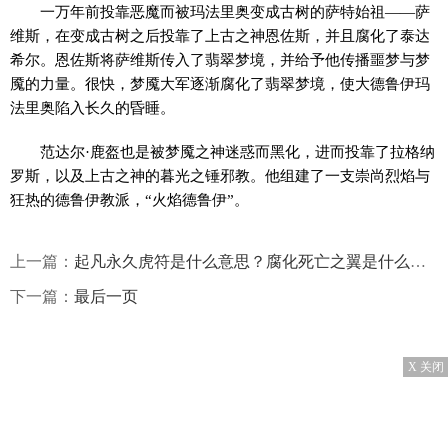
一万年前投靠恶魔而被玛法里奥变成古树的萨特始祖——萨
维斯，在变成古树之后投靠了上古之神恩佐斯，并且腐化了泰达
希尔。恩佐斯将萨维斯传入了翡翠梦境，并给予他传播噩梦与梦
魇的力量。很快，梦魇大军逐渐腐化了翡翠梦境，使大德鲁伊玛
法里奥陷入长久的昏睡。
范达尔·鹿盔也是被梦魇之神迷惑而黑化，进而投靠了拉格纳
罗斯，以及上古之神的暮光之锤邪教。他组建了一支崇尚烈焰与
狂热的德鲁伊教派，“火焰德鲁伊”。
上一篇：
起凡永久虎符是什么意思？腐化死亡之翼是什么意思？
下一篇：
最后一页
X 关闭