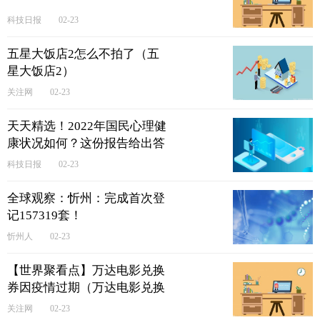
科技日报
02-23
五星大饭店2怎么不拍了（五
星大饭店2）
关注网
02-23
天天精选！2022年国民心理健
康状况如何？这份报告给出答
案
科技日报
02-23
全球观察：忻州：完成首次登
记157319套！
忻州人
02-23
【世界聚看点】万达电影兑换
券因疫情过期（万达电影兑换
券）
关注网
02-23