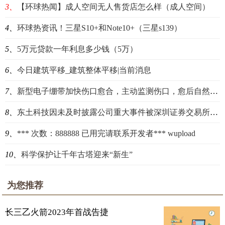
3、
【环球热闻】成人空间无人售货店怎么样（成人空间）
4、
环球热资讯！三星S10+和Note10+（三星s139）
5、
5万元贷款一年利息多少钱（5万）
6、
今日建筑平移_建筑整体平移|当前消息
7、
新型电子绷带加快伤口愈合，主动监测伤口，愈后自然消失 环球快讯
8、
东土科技因未及时披露公司重大事件被深圳证券交易所采取监管措施
9、
*** 次数：888888 已用完请联系开发者*** wupload
10、
科学保护让千年古塔迎来“新生”
为您推荐
长三乙火箭2023年首战告捷