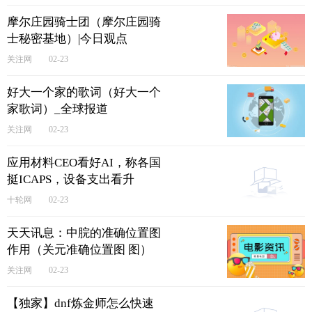
摩尔庄园骑士团（摩尔庄园骑
士秘密基地）|今日观点
关注网
02-23
好大一个家的歌词（好大一个
家歌词）_全球报道
关注网
02-23
应用材料CEO看好AI，称各国
挺ICAPS，设备支出看升
十轮网
02-23
天天讯息：中脘的准确位置图
作用（关元准确位置图 图）
关注网
02-23
【独家】dnf炼金师怎么快速