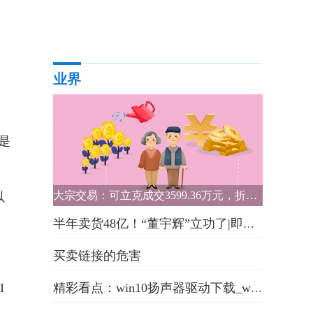
业界
是
大宗交易：可立克成交3599.36万元，折价7.33%（02-24）
以
半年卖货48亿！“董宇辉”立功了|即时焦点
买卖链接的危害
I
精彩看点：win10扬声器驱动下载_win10扬声器打不开