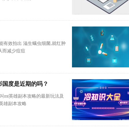
）
能有效拍出 滋生螨虫细菌,就红肿
从而减少痘痘
影国度是近期的吗？
我叫mt英雄副本攻略的最新玩法及
英雄副本攻略