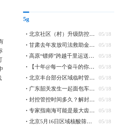
5g
北京社区（村）升级防控措施 24小时卡口值守查验48小时核酸
05/18
有
甘肃去年发放司法救助金逾1300万元 防止当事人“因案致贫”
05/18
标
高原“镖师”跨越千里运送钢轨
05/18
可
【十年@每一个奋斗的你】蒙古族刺绣匠人：指尖飞花 “绣”出农牧民美好新生活
05/18
中
北京丰台部分区域临时管控 原则上“足不出户”杜绝聚集
05/18
线
广东韶关发生一起面包车坠水事件 车上10人全部遇难
05/18
封控管控时间多久？解封条件有哪些？北京疾控详解
05/18
专家指南海可能是最大齿鲸抹香鲸重要繁育场
05/18
北京5月16日区域核酸筛查检出5管混采阳性
05/18