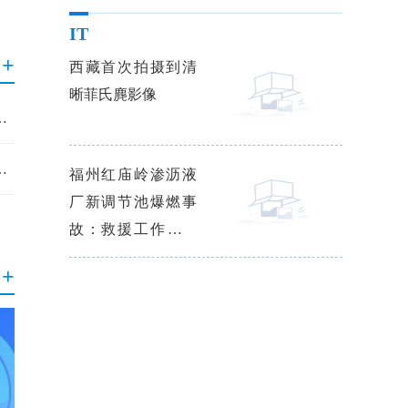
IT
+
西藏首次拍摄到清
晰菲氏麂影像
剑五的装备类问题是什么意思？
重装企业，发挥核心优势 热资讯
福州红庙岭渗沥液
厂新调节池爆燃事
故：救援工作已基
本结束
+