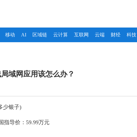
移动
AI
区域链
云计算
互联网
云端
财经
科技
线局域网应用该怎么办？
多少银子)
指导价：59.99万元