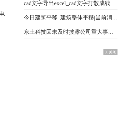
cad文字导出excel_cad文字打散成线
0电
今日建筑平移_建筑整体平移|当前消息
东土科技因未及时披露公司重大事件被深圳证券交易所采取监管措施
X 关闭